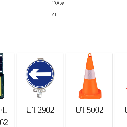
19,0 კგ
AL
FL
UT2902
UT5002
862