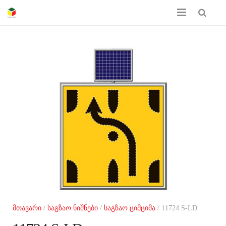
მთავარი
ჩვენს შესახებ
პროდუქციის კატალოგი
სერთიფიკატები
გალერეა
კონტაქტი
მთავარი
/
საგზაო ნიშნები
/
საგზაო ციმციმა
/ 11724 S-LD