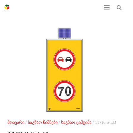
მთავარი
ჩვენს შესახებ
პროდუქციის კატალოგი
სერთიფიკატები
გალერეა
კონტაქტი
მთავარი
/
საგზაო ნიშნები
/
საგზაო ციმციმა
/ 11716 S-LD