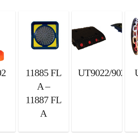
02
11885 FL
UT9022/9023
A –
11887 FL
A