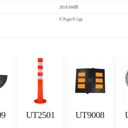
285X500მმ
0,56კგ±0,1კგ
09
UT2501
UT9008