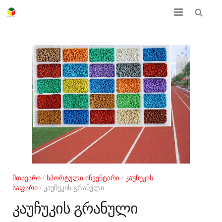
მთავარი
ჩვენს შესახებ
პროდუქციის კატალოგი
სერთიფიკატები
გალერეა
კონტაქტი
მთავარი
/
სპორტული ინვენტარი
/
კაუჩუკის
საფარი
/ კაუჩუკის გრანული
კაუჩუკის გრანული