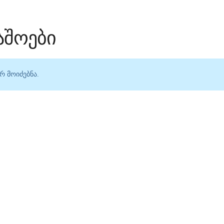
აშოები
რ მოიძებნა.