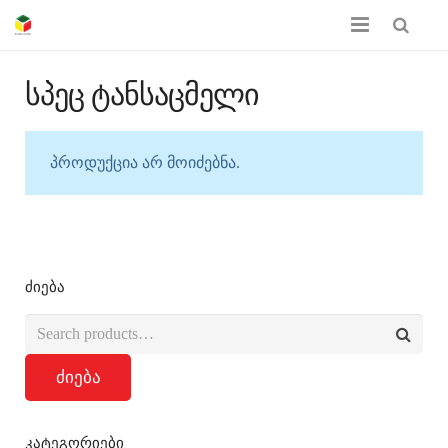
მთავარი
სპეც ტანსაცმელი
ჩვენს შესახებ
პროდუქცია არ მოიძებნა.
პროდუქციის კატალოგი
სერთიფიკატები
გალერეა
ძიება
კონტაქტი
ძიება
კატეგორიები