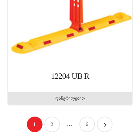
12204 UB R
დაწვრილებით
1
2
…
6